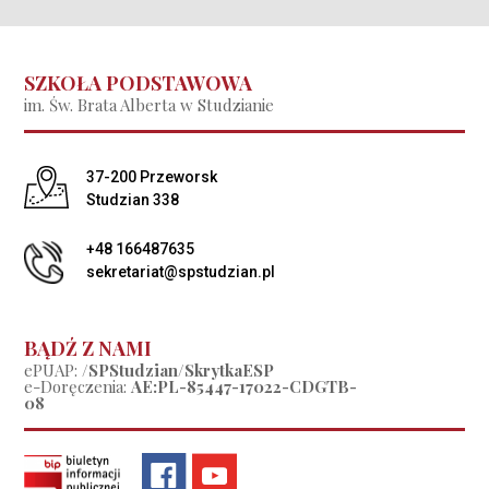
SZKOŁA PODSTAWOWA
im. Św. Brata Alberta w Studzianie
Adres pocztowy:
37-200 Przeworsk
Studzian 338
+48 166487635
sekretariat@spstudzian.pl
BĄDŹ Z NAMI
ePUAP:
/SPStudzian/SkrytkaESP
e-Doręczenia:
AE:PL-85447-17022-CDGTB-
08