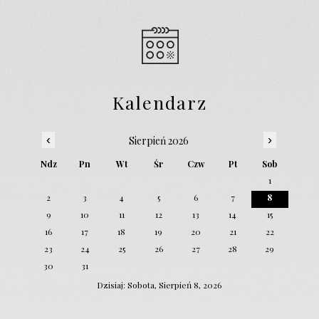
Kalendarz
‹
›
Sierpień 2026
Ndz
Pn
Wt
Śr
Czw
Pt
Sob
1
2
3
4
5
6
7
8
9
10
11
12
13
14
15
16
17
18
19
20
21
22
23
24
25
26
27
28
29
30
31
Dzisiaj: Sobota, Sierpień 8, 2026