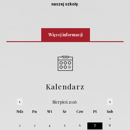
naszej szkoły.
Więcej informacji
Kalendarz
‹
›
Sierpień 2026
Ndz
Pn
Wt
Śr
Czw
Pt
Sob
1
2
3
4
5
6
7
8