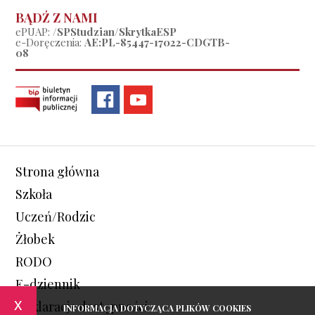
BĄDŹ Z NAMI
ePUAP:
/SPStudzian/SkrytkaESP
e-Doręczenia:
AE:PL-85447-17022-CDGTB-
08
Strona główna
Szkoła
Uczeń/Rodzic
Żłobek
RODO
E-dziennik
x
Deklaracja dostępności
INFORMACJA DOTYCZĄCA PLIKÓW COOKIES