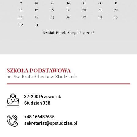
9
10
11
12
13
14
15
16
17
18
19
20
21
22
23
24
25
26
27
28
29
30
31
Dzisiaj: Piątek, Sierpień 7, 2026
SZKOŁA PODSTAWOWA
im. Św. Brata Alberta w Studzianie
Adres pocztowy:
37-200 Przeworsk
Studzian 338
+48 166487635
sekretariat@spstudzian.pl