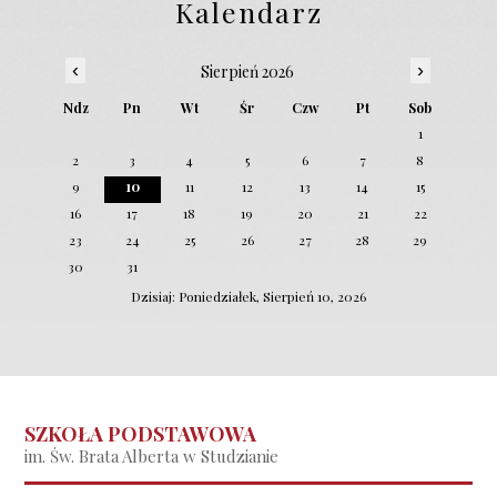
Kalendarz
‹
›
Sierpień 2026
Ndz
Pn
Wt
Śr
Czw
Pt
Sob
1
2
3
4
5
6
7
8
9
10
11
12
13
14
15
16
17
18
19
20
21
22
23
24
25
26
27
28
29
30
31
Dzisiaj: Poniedziałek, Sierpień 10, 2026
SZKOŁA PODSTAWOWA
im. Św. Brata Alberta w Studzianie