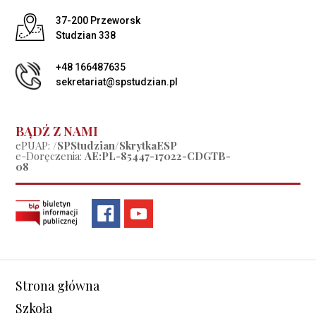
Adres pocztowy:
37-200 Przeworsk
Studzian 338
+48 166487635
sekretariat@spstudzian.pl
BĄDŹ Z NAMI
ePUAP:
/SPStudzian/SkrytkaESP
e-Doręczenia:
AE:PL-85447-17022-CDGTB-
08
Strona główna
Szkoła