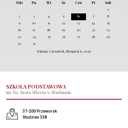
Ndz
Pn
Wt
Śr
Czw
Pt
Sob
1
2
3
4
5
6
7
8
9
10
11
12
13
14
15
16
17
18
19
20
21
22
23
24
25
26
27
28
29
30
31
Dzisiaj: Czwartek, Sierpień 6, 2026
SZKOŁA PODSTAWOWA
im. Św. Brata Alberta w Studzianie
Adres pocztowy:
37-200 Przeworsk
Studzian 338