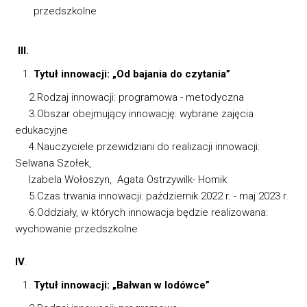
przedszkolne
III.
Tytuł innowacji: „Od bajania do czytania”
2.Rodzaj innowacji: programowa - metodyczna
3.Obszar obejmujący innowację: wybrane zajęcia
edukacyjne
4.Nauczyciele przewidziani do realizacji innowacji:
Selwana Szołek,
Izabela Wołoszyn, Agata Ostrzywilk- Homik
5.Czas trwania innowacji: październik 2022 r. - maj 2023 r.
6.Oddziały, w których innowacja będzie realizowana:
wychowanie przedszkolne
IV
.
Tytuł innowacji: „Bałwan w lodówce”