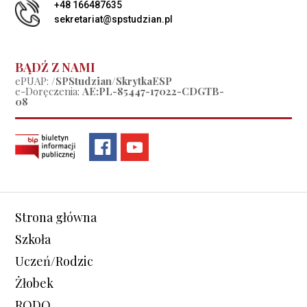
+48 166487635
sekretariat@spstudzian.pl
BĄDŹ Z NAMI
ePUAP:
/SPStudzian/SkrytkaESP
e-Doręczenia:
AE:PL-85447-17022-CDGTB-
08
Strona główna
Szkoła
Uczeń/Rodzic
Żłobek
RODO